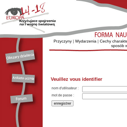
Przyczyny
|
Wydarzenia
|
Cechy charakt
sposób w
Veuillez vous identifier
nom d'utilisateur :
mot de passe :