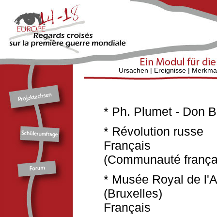
Ursachen
|
Ereignisse
|
Merkma
* Ph. Plumet - Don 
* Révolution russe
Français
(Communauté françai
* Musée Royal de l'Ar
(Bruxelles)
Français