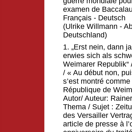
guerre mondiale pou
examen de Baccalauré
Français
-
Deutsch
(Ulrike Willmann - 
Deutschland)
1. „Erst nein, dann ja
erwies sich als schw
Weimarer Republik“ 
/ « Au début non, pui
s’est montré comme 
République de Weim
Autor/ Auteur: Raine
Thema / Sujet : Zeit
des Versailler Vertr
article de presse à 