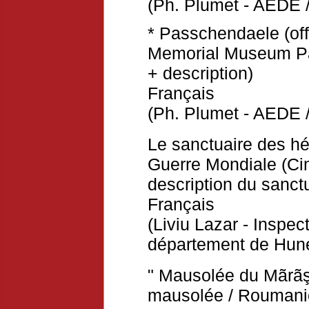
(Ph. Plumet - AEDE /
* Passchendaele (off
Memorial Museum Pa
+ description)
Français
(Ph. Plumet - AEDE /
Le sanctuaire des h
Guerre Mondiale (Ci
description du sanct
Français
(Liviu Lazar - Inspec
département de Hun
" Mausolée du Mãrãşe
mausolée / Roumani