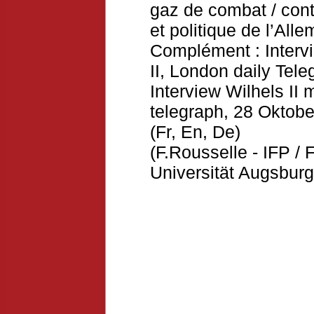
gaz de combat / conte
et politique de l’All
Complément : Interv
II, London daily Tel
Interview Wilhels II
telegraph, 28 Oktob
(Fr, En, De)
(F.Rousselle - IFP / 
Universität Augsburg