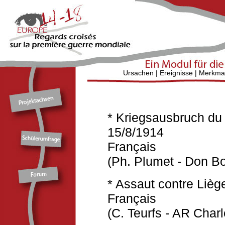
Ursachen
|
Ereignisse
|
Merkma
* Kriegsausbruch du 
15/8/1914
Français
(Ph. Plumet - Don Bo
* Assaut contre Lièg
Français
(C. Teurfs - AR Char