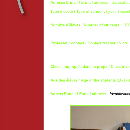
Adresse E-mail / E-mail address :
decebal@c
Type d'école / Type of school :
Lycée Théoret
Nombre d'élèves / Number of students :
110
Professeur contact / Contact teacher :
Viorel
Classe impliquée dans le projet / Class invo
Age des élèves / Age of the students :
16-17-
Adress E-mail / E-mail address :
Identificati