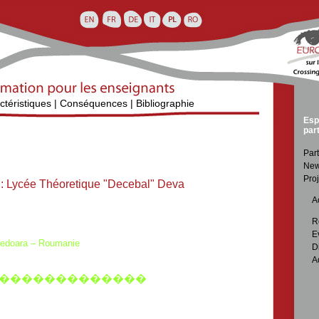
ctéristiques
|
Conséquences
|
Bibliographie
Esp
par
Part
New
Proj
l
: Lycée Théoretique "Decebal" Deva

Ac

R

E
nedoara – Roumanie

D

A
�������������