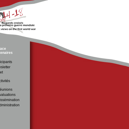
ace
tenaires
icipants
sletter
et
tivités
éunions
valuations
issémination
dministration