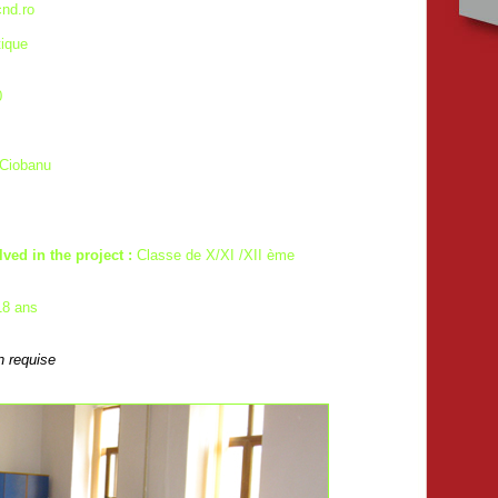
nd.ro
ique
0
 Ciobanu
lved in the project :
Classe de X/XI /XII ème
18 ans
on requise