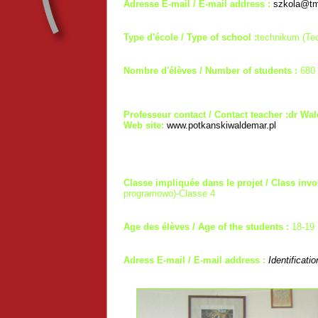
Adresse E-mail / E-mail address :
szkola@tm
Type d'école / Type of school :
technikum (Tec
Nombre d'élèves / Number of students :
680
Professeur contact / Contact teacher :dr Wa
Web site:
www.potkanskiwaldemar.pl
Classe impliquée dans le projet / Class invol
programowo)-Classe 4
Age des élèves / Age of the students :
18-19
Adress E-mail / E-mail address :
Identificati