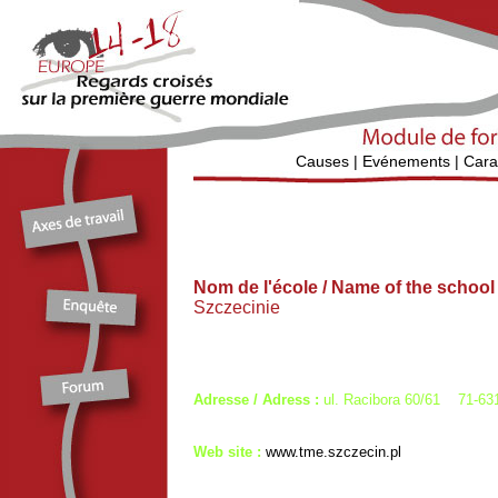
Causes
|
Evénements
|
Cara
Nom de l'école / Name of the schoo
Szczecinie
Adresse / Adress :
ul. Racibora 60/61 71-63
Web site :
www.tme.szczecin.pl