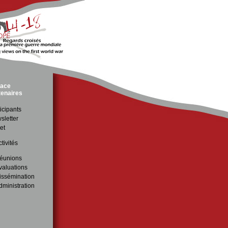
ace
tenaires
icipants
sletter
et
tivités
éunions
valuations
issémination
dministration