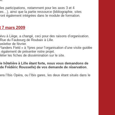
es participations, notamment pour les axes 3 et 4
), ainsi que la partie ressource (bibliographie, sites
eront également intégrées dans le module de formation.
et 7 mars 2009
révu à Liège, a changé, ceci pour des raisons d’organisation.
, Rue du Faubourg de Roubaix à Lille.
letter de février.
nders Field » à Ypres pour l’organisation d’une visite guidée
n également de présenter notre projet.
ter les fiches de dissémination sur le site.
e hôtelière à Lille étant forte, nous vous demandons de
s de Frédéric Rousselle) de vos demande de réservation
.
era l’Ibis Opéra, ou l’Ibis gares, les deux étant situés dans le