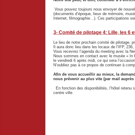
Vous pouvez toujours nous envoyer de nouvell
(documents d’époque, lieux de mémoire, musées…
Internet, filmographie…). Ces participations s
3- Comité de pilotage 4: Lille, les 6 
Le lieu de notre prochain comité de pilotage, p
Il aura donc lieu dans les locaux de l’IFP, 236
Vous recevrez l’agenda du meeting avec la News
Nous sommes en contact avec le musée « In Fla
le vendredi 6 après midi, ce qui sera l’occasio
N’oubliez pas à ce propos de continuer à complé
Afin de vous accueillir au mieux, la demand
nous prévenir au plus vite (par mail auprè
En fonction des disponibilités, l’hôtel retenu s
centre ville.