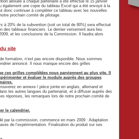
on allouée à chaque partenaire a été effectué le 15 janvier
 également une copie du tableau Excel qui a été envoyé à la
aut donc continuer à compléter ce tableau avec les nouvelles
notre prochain comité de pilotage.
s à 20% de la subvention (soit un total de 80%) sera effectué
ion des tableaux financiers. Le dernier versement aura lieu
 2009, et les conclusions de la Commission. Il faudra alors
du site
e de formation, n’est pas encore disponible. Nous sommes
endrier annoncé. Il nous manque encore des grilles
que ces grilles complétées nous parviennent au plus vite. Il
expérimenter et évaluer le module auprès des groupes
naires.
trouverez en annexe / pièce jointe en anglais, allemand et
dans les autres langues du partenariat, et à diffuser auprès des
s réponses, les remarques lors de notre prochain comité de
r le calendrier.
 validé par la commission, commence en mars 2009 : Adaptation
bases de l’expérimentation. Finalisation du produit sur ses
r.