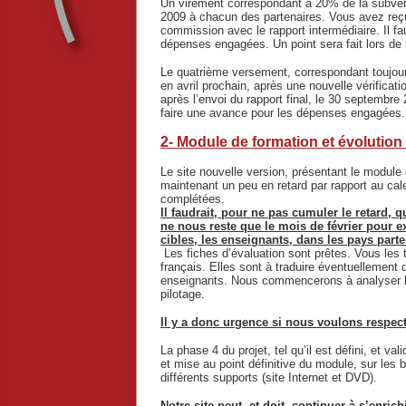
Un virement correspondant à 20% de la subventi
2009 à chacun des partenaires. Vous avez reçu
commission avec le rapport intermédiaire. Il f
dépenses engagées. Un point sera fait lors de 
Le quatrième versement, correspondant toujour
en avril prochain, après une nouvelle vérificat
après l’envoi du rapport final, le 30 septembre
faire une avance pour les dépenses engagées.
2- Module de formation et évolution 
Le site nouvelle version, présentant le modul
maintenant un peu en retard par rapport au cal
complétées.
Il faudrait, pour ne pas cumuler le retard, 
ne nous reste que le mois de février pour 
cibles, les enseignants, dans les pays parte
Les fiches d’évaluation sont prêtes. Vous les 
français. Elles sont à traduire éventuellement 
enseignants. Nous commencerons à analyser le
pilotage.
Il y a donc urgence si nous voulons respecte
La phase 4 du projet, tel qu’il est défini, et
et mise au point définitive du module, sur les 
différents supports (site Internet et DVD).
Notre site peut, et doit, continuer à s’enrichi