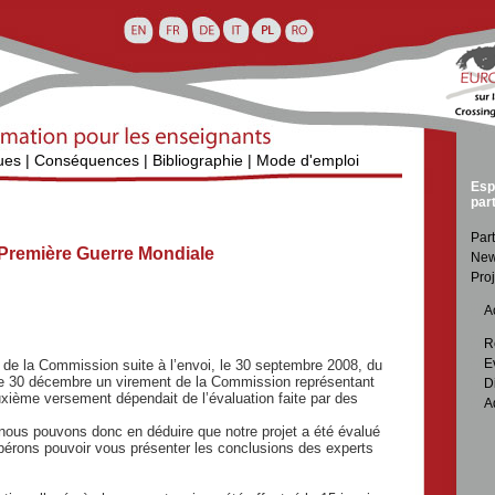
ues
|
Conséquences
|
Bibliographie
|
Mode d'emploi
Esp
par
Part
 Première Guerre Mondiale
New
Proj

Ac

R

E
de la Commission suite à l’envoi, le 30 septembre 2008, du
u le 30 décembre un virement de la Commission représentant

D
xième versement dépendait de l’évaluation faite par des

A
nous pouvons donc en déduire que notre projet a été évalué
pérons pouvoir vous présenter les conclusions des experts