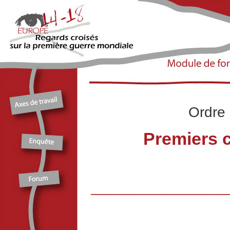
Ordre 
Premiers 
_______________