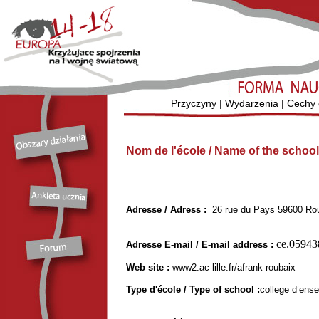
Przyczyny
|
Wydarzenia
|
Cechy 
Nom de l'école / Name of the schoo
Adresse / Adress :
26 rue du Pays 59600 Ro
ce.059438
Adresse E-mail / E-mail address :
Web site :
www2.ac-lille.fr/afrank-roubaix
Type d'école / Type of school :
college d’ens