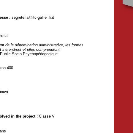
esse :
segreteria@itc-galilei.fi.it
rcial
nt de la dénomination administrative, les formes
 s’étendront et elles comprendront:
e Public Socio-Psychopédagogique
iron 400
inovi
lved in the project :
Classe V
 ans