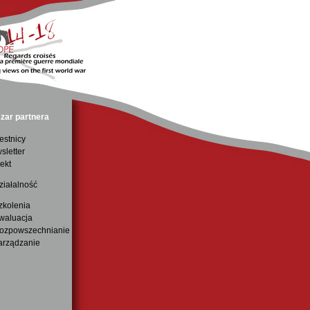
zar partnera
estnicy
sletter
ekt
ziałalność
zkolenia
waluacja
ozpowszechnianie
arządzanie