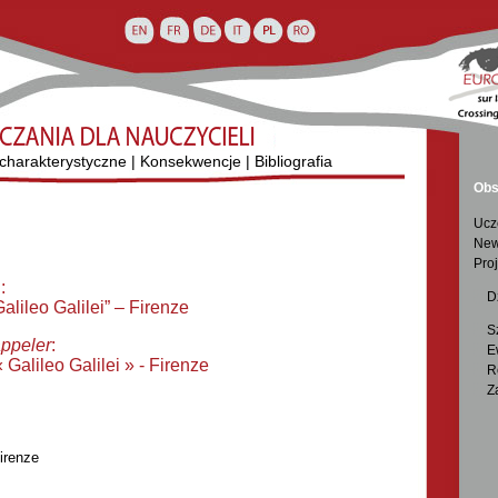
charakterystyczne
|
Konsekwencje
|
Bibliografia
Obs
Ucz
New
Proj
l
:

D
alileo Galilei” – Firenze

S
appeler
:

E
« Galileo Galilei » - Firenze

R

Z
Firenze