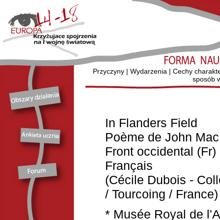
Przyczyny
|
Wydarzenia
|
Cechy charakt
sposób w
In Flanders Field
Poème de John Mac
Front occidental (Fr)
Français
(Cécile Dubois - Co
/ Tourcoing / France)
* Musée Royal de l'Ar