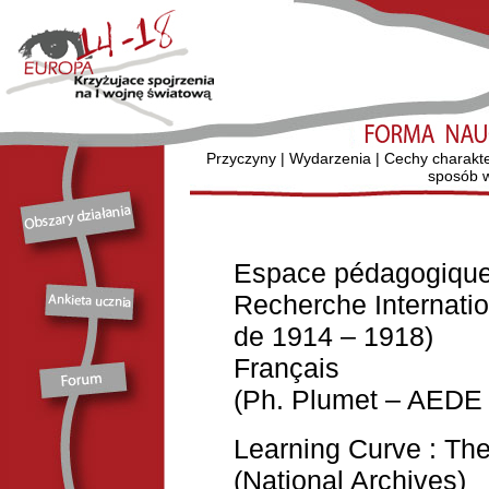
Przyczyny
|
Wydarzenia
|
Cechy charakt
sposób w
Espace pédagogique 
Recherche Internatio
de 1914 – 1918)
Français
(Ph. Plumet – AEDE 
Learning Curve : Th
(National Archives)