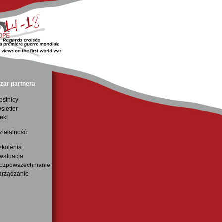
zar partnera
estnicy
sletter
ekt
ziałalność
zkolenia
waluacja
ozpowszechnianie
arządzanie