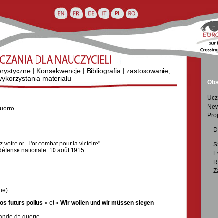
erystyczne
|
Konsekwencje
|
Bibliografia
|
zastosowanie,
ykorzystania materiału
Obs
Ucz
New
guerre
Proj

D
 votre or - l'or combat pour la victoire"

S
défense nationale. 10 août 1915

E

R

Z
ue)
os futurs poilus
» et «
Wir wollen und wir müssen siegen
ande de guerre.