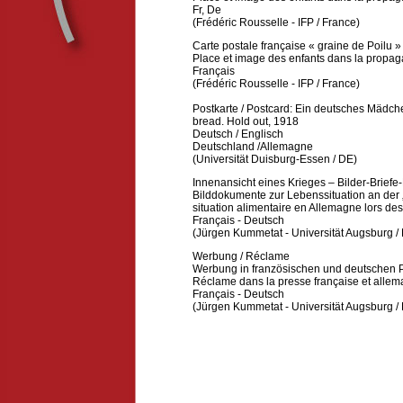
Fr, De
(Frédéric Rousselle - IFP / France)
Carte postale française « graine de Poilu »
Place et image des enfants dans la propag
Français
(Frédéric Rousselle - IFP / France)
Postkarte / Postcard: Ein deutsches Mädche
bread. Hold out, 1918
Deutsch
/
Englisch
Deutschland /Allemagne
(Universität Duisburg-Essen / DE)
Innenansicht eines Krieges – Bilder-Brie
Bilddokumente zur Lebenssituation an der 
situation alimentaire en Allemagne lors de
Français - Deutsch
(Jürgen Kummetat - Universität Augsburg /
Werbung / Réclame
Werbung in französischen und deutschen
Réclame dans la presse française et alle
Français - Deutsch
(Jürgen Kummetat - Universität Augsburg /