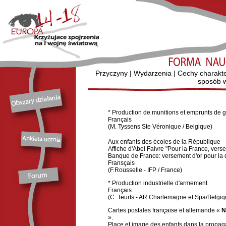
Przyczyny
|
Wydarzenia
|
Cechy charakt
sposób w
* Production de munitions et emprunts de 
Français
(M. Tyssens Ste Véronique / Belgique)
Aux enfants des écoles de la République
Affiche d'Abel Faivre "Pour la France, versez
Banque de France: versement d'or pour la 
Fransçais
(F.Rousselle - IFP / France)
* Production industrielle d'armement
Français
(C. Teurfs - AR Charlemagne et Spa/Belgiq
Cartes postales française et allemande «
N
».
Place et image des enfants dans la propag