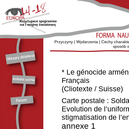
Przyczyny
|
Wydarzenia
|
Cechy charakt
sposób w
* Le génocide armén
Français
(Cliotexte / Suisse)
Carte postale : Sold
Evolution de l’unifor
stigmatisation de l’
annexe
1