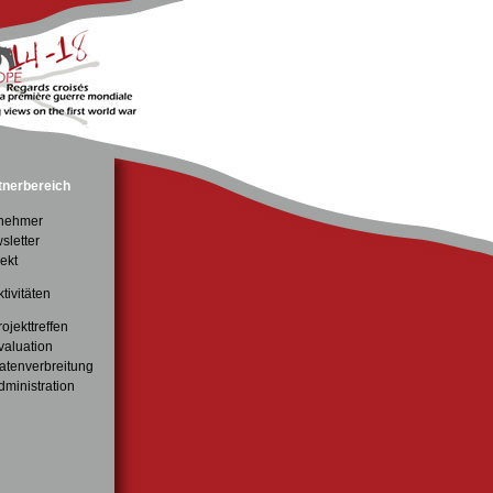
tnerbereich
lnehmer
sletter
ekt
ktivitäten
rojekttreffen
valuation
atenverbreitung
dministration