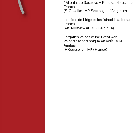
* Attentat de Sarajevo + Kriegsausbruch de 
Français
(S. Cokaiko - AR Soumagne / Belgique)
Les forts de Liège et les "atrocités allemand
Français
(Ph. Plumet – AEDE / Belgique)
Forgotten voices of the Great war
Volontariat britannique en août 1914
Anglais
(F.Rousselle - IFP / France)