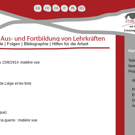
le
|
Folgen
|
Bibliographie
|
Hilfen für die Arbeit
Par
Tei
u 15/8/1914 :matière vue
New
Proj

A
e Liège et les forts

P

E

D

A
que)
la guerre : matière vue