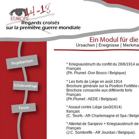
Ursachen
|
Ereignisse
|
Merkma
* Kriegsausbruch du conflit du 28/6/1914 a
Français
(Ph. Plumet -Don Bosco / Belgique)
* Les forts de Liège en août 1914
Brochure générale sur la Position Fortifiée d
Brochure consacrée aux différents forts
Français
(Ph.Plumet - AEDE / Belgique)
* Assaut contre Liège (août1914)
français
(C. Teurfs - AR Charlemagne et Spa / Belgi
* Attentat de Sarajevo + Kriegsausbruch de 
Français
(J.C. Sombreffe - AR Jourdan / Belgique).