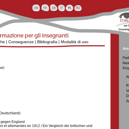
che
|
Conseguenze
|
Bibliografia
|
Modalità di uso
Are
Part
New
ue)
Pro

At

R

V

D

A
 Deutschland)
d gegen England
s et allemandes en 1912 / Ein Vergleich der britischen und