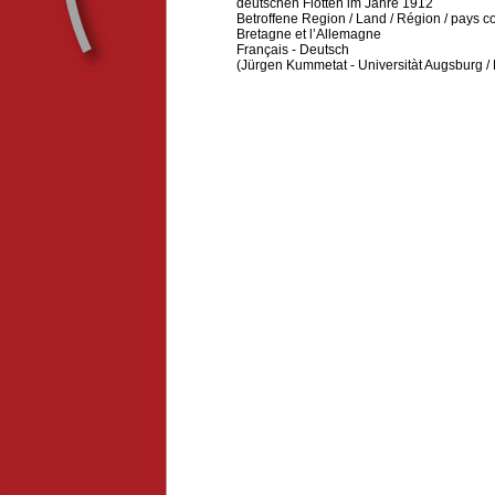
deutschen Flotten im Jahre 1912
Betroffene Region / Land / Région / pays 
Bretagne et l’Allemagne
Français - Deutsch
(Jürgen Kummetat - Universitàt Augsburg /