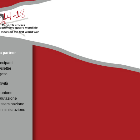
a partner
ecipanti
sletter
getto
tività
iunione
alutazione
isseminazione
mministrazione