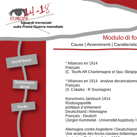
Cause
|
Avvenimenti
|
Caratteristi
* Alliances en 1914
Français
(C. Teurfs AR Charlemagne et Spa / Belgiq
* Alliances en 1914 : analyse decaricatures
Français
(S. Cokaiko - R Soumagne)
Kürschners Jahrbuch 1914
Rüstungspolitik
politique d’armement
Deutschland / Allemagne
Français
-
Deutsch
(Jürgen Kummetat - Universität Augsburg /
Allemagne contre Angleterre / Deutschlan
Une analyse des forces navales britannique