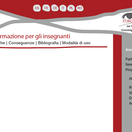
che
|
Conseguenze
|
Bibliografia
|
Modalità di uso
Are
Part
New
Pro

At

R

V

D

A