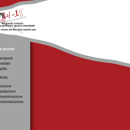
a partner
ecipanti
sletter
getto
tività
iunione
alutazione
isseminazione
mministrazione