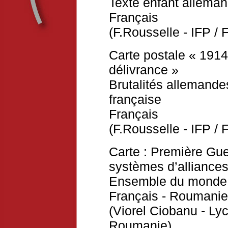
Texte enfant alleman
Français
(F.Rousselle - IFP / 
Carte postale « 1914
délivrance »
Brutalités allemande
française
Français
(F.Rousselle - IFP / 
Carte : Première Gue
systèmes d’alliances
Ensemble du monde
Français
-
Roumanie
(Viorel Ciobanu - Ly
Roumanie)