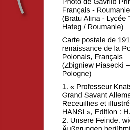
Photo de Gavrilo Prin
Français
-
Roumanie
(Bratu Alina - Lycée 
Hateg / Roumanie)
Carte postale de 1914
renaissance de la P
Polonais, Français
(Zbigniew Piasecki –
Pologne)
1. « Professeur Kna
Grand Savant Alleman
Receuillies et illust
HANSI », Edition : H.
2. Unsere Feinde, wie
Äußerungen berühmt